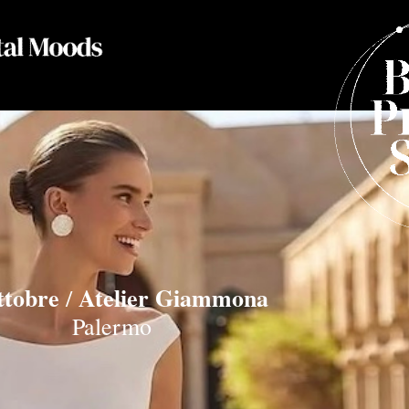
ttobre
Atelier Giammona
/
Palermo