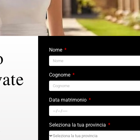
o
Nome
vate
Cognome
Data matrimonio
Seleziona la tua provincia
6