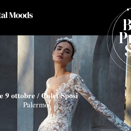
 e 9 ottobre
Colet Sposi
/
Palermo