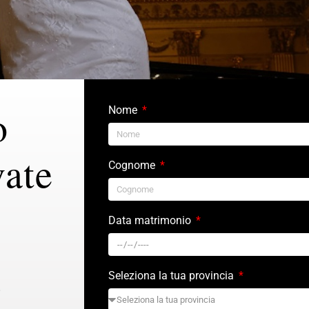
o
Nome
vate
Cognome
Data matrimonio
Seleziona la tua provincia
6