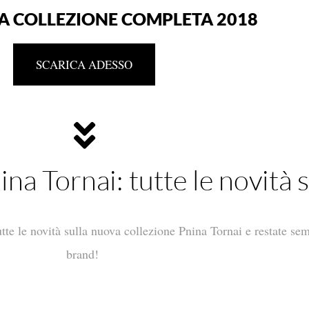
A COLLEZIONE COMPLETA 2018
SCARICA ADESSO
na Tornai: tutte le novità 
tutte le novità sulla nuova collezione Pnina Tornai e restate sem
brand!