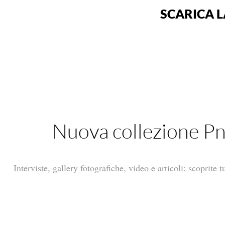
SCARICA L
Nuova collezione Pni
Interviste, gallery fotografiche, video e articoli: scoprite 