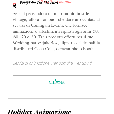
Visualizza mappa
Palermo
Prezzi da: Da 250 euro
Se stai pensando a un matrimonio in stile
vintage, allora non puoi che dare un'occhiata ai
servizi di Caningam Eventi, che fornisce
animazione e allestimenti ispirati agli anni '50,
'60, '70 e '80. Tra i prodotti offerti per il tuo
Wedding party: jukeBox, flipper - calcio balilla,
distributori Coca Cola, caravan photo booth.
Servizi di animazione: Per bambini, Per adulti
CHIAMA
Holiday Animazione