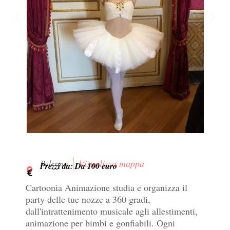
Visualizza mappa
Palermo
Prezzi da: Da 100 euro
Cartoonia Animazione studia e organizza il
party delle tue nozze a 360 gradi,
dall'intrattenimento musicale agli allestimenti,
animazione per bimbi e gonfiabili. Ogni