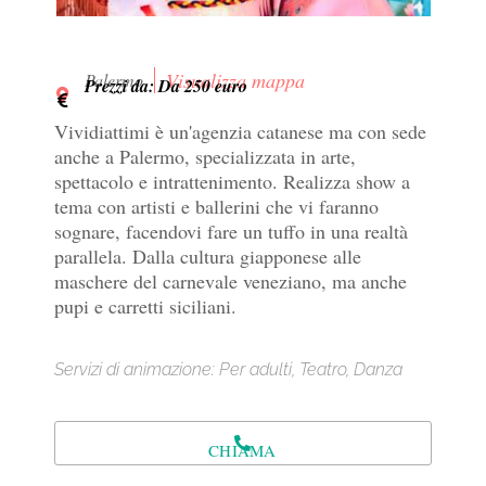
Visualizza mappa
Palermo
Prezzi da: Da 250 euro
Vividiattimi è un'agenzia catanese ma con sede
anche a Palermo, specializzata in arte,
spettacolo e intrattenimento. Realizza show a
tema con artisti e ballerini che vi faranno
sognare, facendovi fare un tuffo in una realtà
parallela. Dalla cultura giapponese alle
maschere del carnevale veneziano, ma anche
pupi e carretti siciliani.
Servizi di animazione: Per adulti, Teatro, Danza
CHIAMA