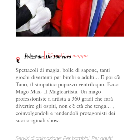
Visualizza mappa
Palermo
Prezzi da: Da 100 euro
Spettacoli di magia, bolle di sapone, tanti
giochi divertenti per bimbi e adulti... E poi c'è
Tano, il simpatico pupazzo ventriloquo. Ecco
Mago Max- Il Magicartista. Un mago
professioniste a artista a 360 gradi che farà
divertire gli ospiti, non c'è età che tenga... ,
coinvolgendoli e rendendoli protagonisti dei
suoi originali show.
Servizi di animazione: Per bambini, Per adulti,