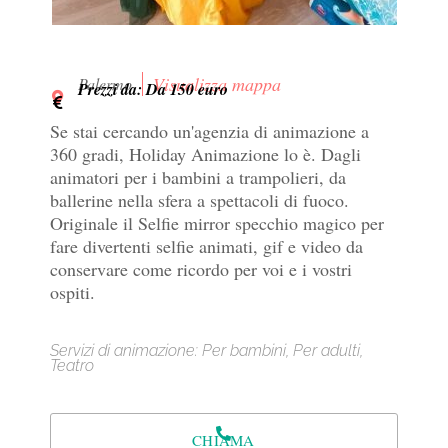
Visualizza mappa
Palermo
Prezzi da: Da 150 euro
Se stai cercando un'agenzia di animazione a
360 gradi, Holiday Animazione lo è. Dagli
animatori per i bambini a trampolieri, da
ballerine nella sfera a spettacoli di fuoco.
Originale il Selfie mirror specchio magico per
fare divertenti selfie animati, gif e video da
conservare come ricordo per voi e i vostri
ospiti.
Servizi di animazione: Per bambini, Per adulti,
Teatro
CHIAMA