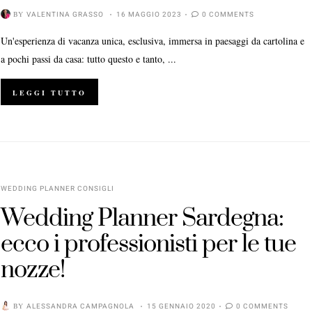
BY
VALENTINA GRASSO
16 MAGGIO 2023
0 COMMENTS
Un'esperienza di vacanza unica, esclusiva, immersa in paesaggi da cartolina e
a pochi passi da casa: tutto questo e tanto, ...
LEGGI TUTTO
WEDDING PLANNER CONSIGLI
Wedding Planner Sardegna:
ecco i professionisti per le tue
nozze!
BY
ALESSANDRA CAMPAGNOLA
15 GENNAIO 2020
0 COMMENTS