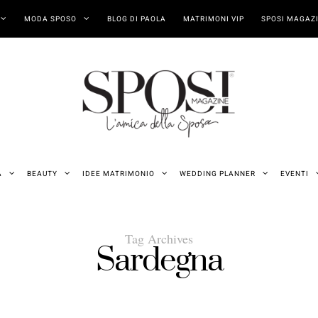
MODA SPOSO
BLOG DI PAOLA
MATRIMONI VIP
SPOSI MAGAZI
A
BEAUTY
IDEE MATRIMONIO
WEDDING PLANNER
EVENTI
Tag Archives
Sardegna