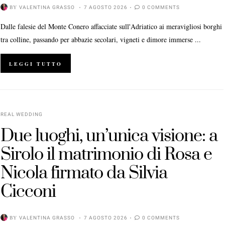
BY
VALENTINA GRASSO
7 AGOSTO 2026
0 COMMENTS
Dalle falesie del Monte Conero affacciate sull'Adriatico ai meravigliosi borghi
tra colline, passando per abbazie secolari, vigneti e dimore immerse ...
LEGGI TUTTO
REAL WEDDING
Due luoghi, un’unica visione: a
Sirolo il matrimonio di Rosa e
Nicola firmato da Silvia
Cicconi
BY
VALENTINA GRASSO
7 AGOSTO 2026
0 COMMENTS