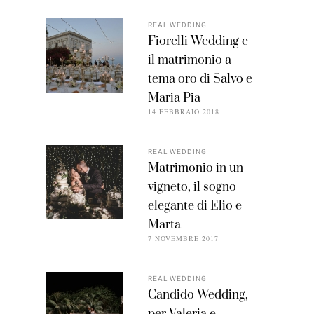
REAL WEDDING
Fiorelli Wedding e
il matrimonio a
tema oro di Salvo e
Maria Pia
14 FEBBRAIO 2018
REAL WEDDING
Matrimonio in un
vigneto, il sogno
elegante di Elio e
Marta
7 NOVEMBRE 2017
REAL WEDDING
Candido Wedding,
per Valeria e