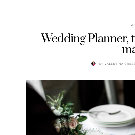
W
Wedding Planner, tu
ma
BY
VALENTINA GRAS