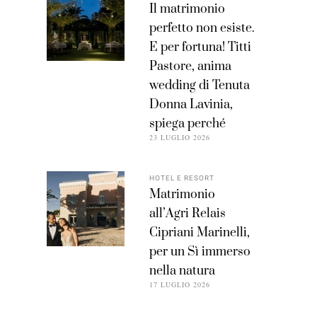
Il matrimonio
perfetto non esiste.
E per fortuna! Titti
Pastore, anima
wedding di Tenuta
Donna Lavinia,
spiega perché
23 LUGLIO 2026
HOTEL E RESORT
Matrimonio
all’Agri Relais
Cipriani Marinelli,
per un Sì immerso
nella natura
17 LUGLIO 2026