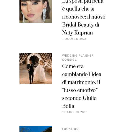
La sposa più bella
è quella che si
riconosce: il nuovo
Bridal Beauty di
Naty Kuprian
7 AGOSTO 2026
WEDDING PLANNER
CONSIGLI
Come sta
cambiando l’idea
di matrimonio: il
“lusso emotivo”
secondo Giulia
Bolla
27 LUGLIO 2026
LOCATION