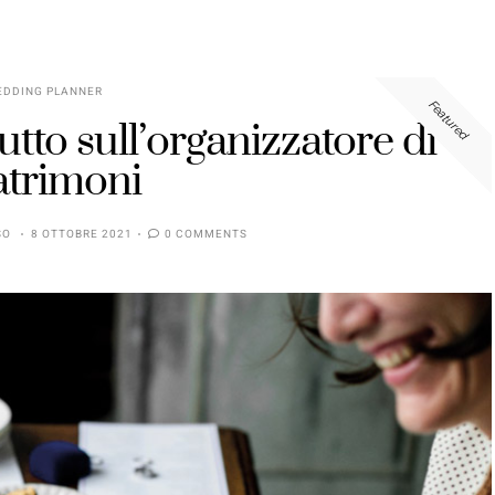
EDDING PLANNER
Featured
tto sull’organizzatore di
trimoni
SO
8 OTTOBRE 2021
0 COMMENTS