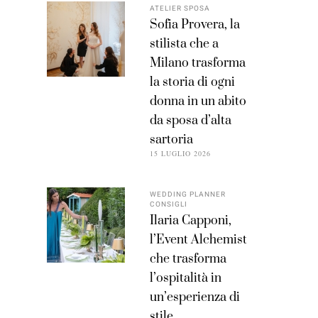
ATELIER SPOSA
Sofia Provera, la
stilista che a
Milano trasforma
la storia di ogni
donna in un abito
da sposa d’alta
sartoria
15 LUGLIO 2026
WEDDING PLANNER
CONSIGLI
Ilaria Capponi,
l’Event Alchemist
che trasforma
l’ospitalità in
un’esperienza di
stile