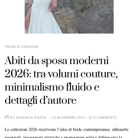
TREND DI STAGIONE
Abiti da sposa moderni
2026: tra volumi couture,
minimalismo fluido e
dettagli d’autore
BY
FEDERICA PIAZZA
25 NOVEMBRE 2025
0 COMMENTS
Le collezioni 2026 riscrivono l’idea di bride contemporanea: silhouette
essenziali, lavorazioni artistiche e proporzioni audaci definiscono la