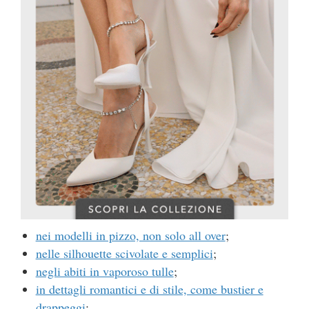
nei modelli in pizzo, non solo all over
;
nelle silhouette scivolate e semplici
;
negli abiti in vaporoso tulle
;
in dettagli romantici e di stile, come bustier e
drappeggi
;