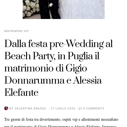
MATRIMONI VIP
Dalla festa pre-Wedding al
Beach Party, in Puglia il
matrimonio di Gigio
Donnarumma e Alessia
Elefante
BY
VALENTINA GRASSO
27 LUGLIO 2026
0 COMMENTS
Tre giorni di festa tra divertimento, ospiti vip e allestimenti mozzafiato
per il matrimonio di Gigio Donnarumma e Alessia Elefante. Immerso ...