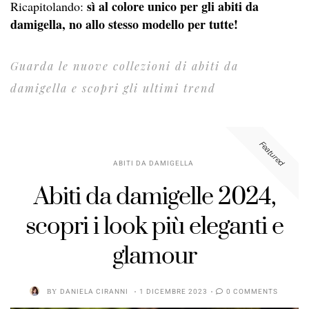
sì al colore unico per gli abiti da
Ricapitolando:
damigella, no allo stesso modello per tutte!
Guarda le nuove collezioni di abiti da
damigella e scopri gli ultimi trend
Featured
ABITI DA DAMIGELLA
Abiti da damigelle 2024,
scopri i look più eleganti e
glamour
BY
DANIELA CIRANNI
1 DICEMBRE 2023
0 COMMENTS