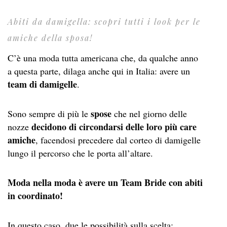
Abiti da damigella: scopri tutti i look per le
amiche della sposa!
C’è una moda tutta americana che, da qualche anno
a questa parte, dilaga anche qui in Italia: avere un
team di damigelle
.
spose
Sono sempre di più le
che nel giorno delle
decidono di circondarsi delle loro più care
nozze
amiche
, facendosi precedere dal corteo di damigelle
lungo il percorso che le porta all’altare.
Moda nella moda è avere un Team Bride con abiti
in coordinato!
In questo caso, due le possibilità sulla scelta: