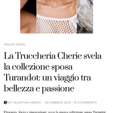
TRUCCO SPOSA
La Truccheria Cherie svela
la collezione sposa
Turandot: un viaggio tra
bellezza e passione
BY
VALENTINA GRASSO
28 FEBBRAIO 2025
0 COMMENTS
Eleganza, forza e innovazione: ecco la nuova collezione sposa Turandot