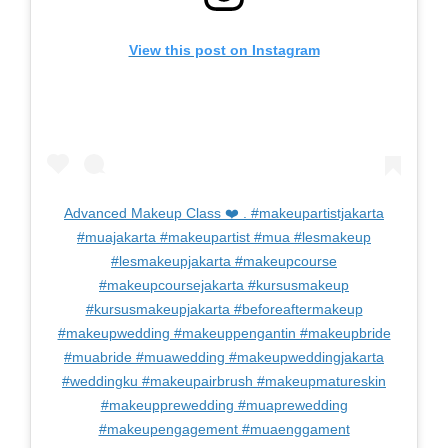
View this post on Instagram
Advanced Makeup Class ❤️ . #makeupartistjakarta
#muajakarta #makeupartist #mua #lesmakeup
#lesmakeupjakarta #makeupcourse
#makeupcoursejakarta #kursusmakeup
#kursusmakeupjakarta #beforeaftermakeup
#makeupwedding #makeuppengantin #makeupbride
#muabride #muawedding #makeupweddingjakarta
#weddingku #makeupairbrush #makeupmatureskin
#makeupprewedding #muaprewedding
#makeupengagement #muaenggament