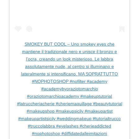
SMOKEY BUT COOL – Uno smokey eyes che
mantiene il tradizionale nero e unisce il bronzo e
l’ocra, creando un look misterioso. Le labbra
assolutamente nude, al centro si illuminano e
lateralmente si intensificano. MA SOPRATTUTTO
#NOPHOTOSHOP #nofilter #academy
#academybyoraziotomarchio
#oraziotomarchioacademy #makeuptutorial
#latruccheriacherie #cheriemaquillage #beautytutorial
#makeupshop #makeupsicily #makeupartist
#makeupartistsicily #weddingmakeup #tutorialtrucco
#truccolabbra #eyelashes #cherieaddicted
#nophotoshop #diffidatedalleimitazioni