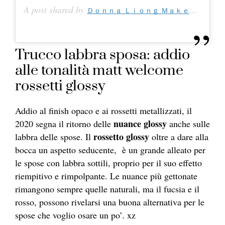
A post shared by
Ｄｏｎｎａ Ｌｉｏｎｇ Ｍａｋｅｕｐａｒｔｉｓｔ
Trucco labbra sposa: addio
alle tonalità matt welcome
rossetti glossy
Addio al finish opaco e ai rossetti metallizzati, il
nuance glossy
2020 segna il ritorno delle
anche sulle
rossetto glossy
labbra delle spose. Il
oltre a dare alla
bocca un aspetto seducente, è un grande alleato per
le spose con labbra sottili, proprio per il suo effetto
riempitivo e rimpolpante. Le nuance più gettonate
rimangono sempre quelle naturali, ma il fucsia e il
rosso, possono rivelarsi una buona alternativa per le
spose che voglio osare un po’. xz