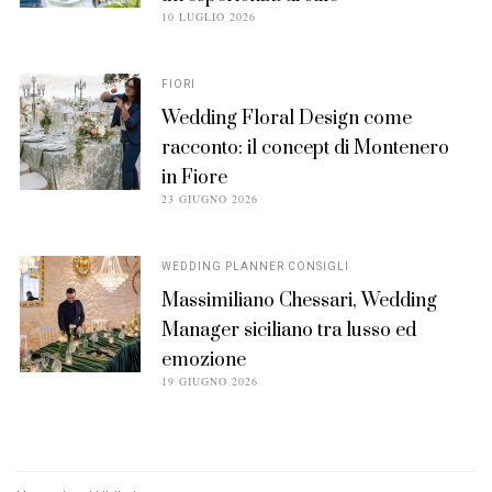
POSTED
10 LUGLIO 2026
ON
FIORI
Wedding Floral Design come
racconto: il concept di Montenero
in Fiore
POSTED
23 GIUGNO 2026
ON
WEDDING PLANNER CONSIGLI
Massimiliano Chessari, Wedding
Manager siciliano tra lusso ed
emozione
POSTED
19 GIUGNO 2026
ON