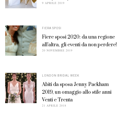
POSTED
9 APRILE 2019
ON
FIERA SPOSI
Fiere sposi 2020: da una regione
all’altra, gli eventi da non perdere!
POSTED
20 NOVEMBRE 2019
ON
LONDON BRIDAL WEEK
Abiti da sposa Jenny Packham
2019, un omaggio allo stile anni
Venti e Trenta
POSTED
21 APRILE 2018
ON