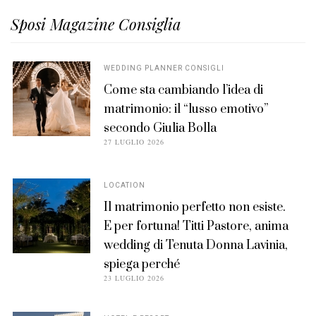
Sposi Magazine Consiglia
WEDDING PLANNER CONSIGLI
Come sta cambiando l’idea di
matrimonio: il “lusso emotivo”
secondo Giulia Bolla
POSTED
27 LUGLIO 2026
ON
LOCATION
Il matrimonio perfetto non esiste.
E per fortuna! Titti Pastore, anima
wedding di Tenuta Donna Lavinia,
spiega perché
POSTED
23 LUGLIO 2026
ON