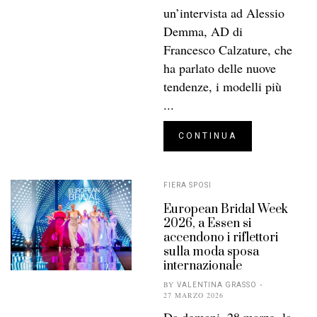
un’intervista ad Alessio
Demma, AD di
Francesco Calzature, che
ha parlato delle nuove
tendenze, i modelli più
...
CONTINUA
FIERA SPOSI
European Bridal Week
2026, a Essen si
accendono i riflettori
sulla moda sposa
internazionale
BY
VALENTINA GRASSO
27 MARZO 2026
Da domani, 28 marzo, la