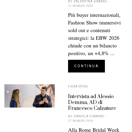
BY
VALENTINA GRASSO
31 MARZO 2026
Più buyer internazionali,
Fashion Show immersivi
sold out e contenuti
strategici: la EBW 2026
chiude con un bilancio
positivo, un +4,8% ...
CONTINUA
FIERA SPOSI
Intervista ad Alessio
Demma, AD di
Francesco Calzature
BY
DANIELA CIRANNI
27 MARZO 2026
Alla Rome Bridal Week