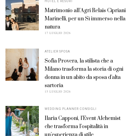
HOTEL E RESORT
Matrimonio all’Agri Relais Cipriani
Marinelli, per un Sì immerso nella
natura
POSTED
17 LUGLIO 2026
ON
ATELIER SPOSA
Sofia Provera, la stilista che a
Milano trasforma la storia di ogni
donna in un abito da sposa d’alta
sartoria
POSTED
15 LUGLIO 2026
ON
WEDDING PLANNER CONSIGLI
Ilaria Capponi, l’Event Alchemist
che trasforma l’ospitalità in
un’esperienza di stile