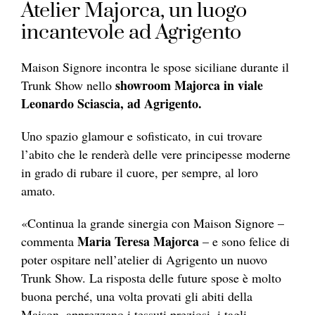
Atelier Majorca, un luogo
incantevole ad Agrigento
Maison Signore incontra le spose siciliane durante il
showroom Majorca in v
iale
Trunk Show nello
Leonardo Sciascia, ad Agrigento
.
Uno spazio glamour e sofisticato, in cui trovare
l’abito che le renderà delle vere principesse moderne
in grado di rubare il cuore, per sempre, al loro
amato.
«Continua la grande sinergia con Maison Signore –
Maria Teresa Majorca
commenta
– e sono felice di
poter ospitare nell’atelier di Agrigento un nuovo
Trunk Show. La risposta delle future spose è molto
buona perché, una volta provati gli abiti della
Maison, apprezzano i tessuti preziosi, i tagli