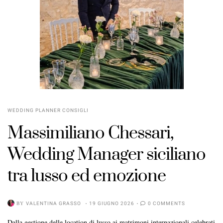
POSTED
ON
WEDDING PLANNER CONSIGLI
Massimiliano Chessari,
Wedding Manager siciliano
tra lusso ed emozione
BY
VALENTINA GRASSO
19 GIUGNO 2026
0 COMMENTS
Dalla gestione delle location di lusso ai matrimoni internazionali celebrati