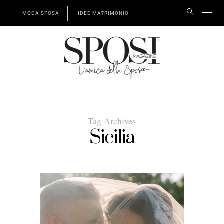
MODA SPOSA
IDEE MATRIMONIO
POSTED
ON
Tag Archives
Sicilia