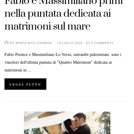
Fabio e Massimiliano primi
nella puntata dedicata ai
POSTED
ON
matrimoni sul mare
BY
MARIA NICE GIANNINI
14 LUGLIO 2026
0 COMMENTS
Fabio Pernice e Massimiliano Lo Verso, entrambi palermitani, sono i
vincitori dell'ultima puntata di "Quattro Matrimoni" dedicata ai
matrimoni in ...
LEGGI TUTTO