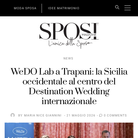
MODA SPOSA
IDEE MATRIMONIO
NEWS
WeDO Lab a Trapani: la Sicilia
occidentale al centro del
Destination Wedding
internazionale
BY
MARIA NICE GIANNINI
21 MAGGIO 2026
0 COMMENTS