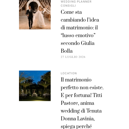
WEDDING PLANNER
CONSIGLI
Come sta
cambiando l’idea
di matrimonio: il
“lusso emotivo”
secondo Giulia
Bolla
27 LUGLIO 2026
LOCATION
Il matrimonio
perfetto non esiste.
E per fortuna! Titti
Pastore, anima
wedding di Tenuta
Donna Lavinia,
spiega perché