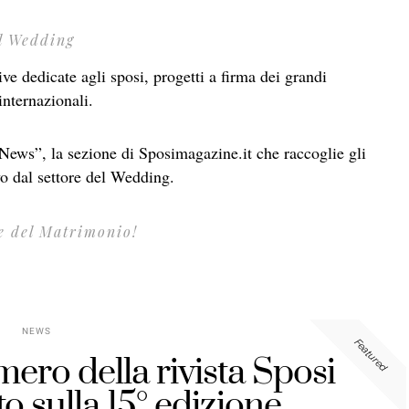
el Wedding
e dedicate agli sposi, progetti a firma dei grandi
internazionali.
“News”, la sezione di Sposimagazine.it che raccoglie gli
ivo dal settore del Wedding.
re del Matrimonio!
NEWS
Featured
ero della rivista Sposi
o sulla 15° edizione