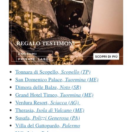
Tonnara di Scopello,
Scopello (TP)
San Domenico Palace,
Taormina (ME)
Dimora delle Balze,
Noto (SR)
Grand Hotel Timeo,
Taormina (ME)
Verdura Resort,
Sciacca (AG)
Therasia,
Isola di Vulcano (ME)
Susafa,
Polizzi Generosa (PA)
Villa del Gattopardo,
Palermo