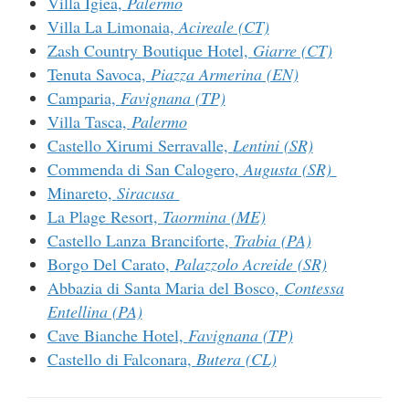
Villa Igiea,
Palermo
Villa La Limonaia,
Acireale (CT)
Zash
Country Boutique Hotel,
Giarre (CT)
Tenuta Savoca,
Piazza Armerina (EN)
Camparia,
Favignana (TP)
Villa Tasca,
Palermo
Castello Xirumi Serravalle,
Lentini (SR)
Commenda di San Calogero,
Augusta (SR)
Minareto,
Siracusa
La Plage Resort,
Taormina (ME)
Castello Lanza Branciforte,
Trabia (PA)
Borgo Del Carato,
Palazzolo Acreide (SR)
Abbazia di Santa Maria del Bosco,
Contessa
Entellina (PA)
Cave Bianche Hotel,
Favignana (TP)
Castello di Falconara,
Butera (CL)