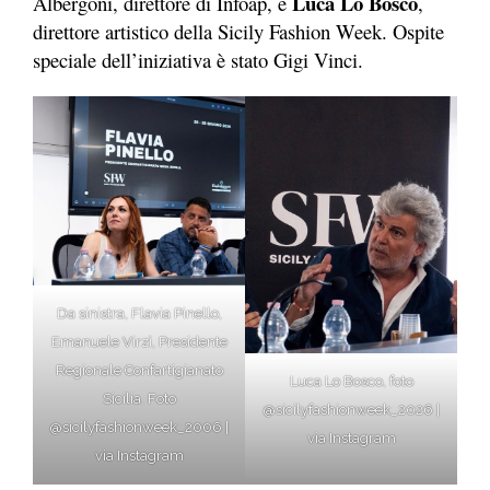
Luca Lo Bosco
Albergoni, direttore di Infoap, e
,
direttore artistico della Sicily Fashion Week. Ospite
speciale dell’iniziativa è stato Gigi Vinci.
Da sinistra, Flavia Pinello,
Emanuele Virzì, Presidente
Regionale Confartigianato
Luca Lo Bosco, foto
Sicilia. Foto
@sicilyfashionweek_2026 |
@sicilyfashionweek_2006 |
via Instagram
via Instagram