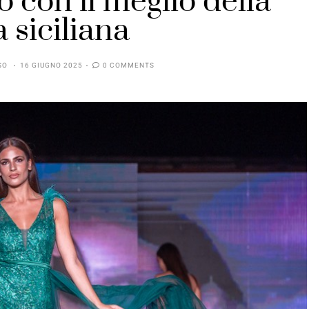
o con il meglio della
 siciliana
SO
16 GIUGNO 2025
0 COMMENTS