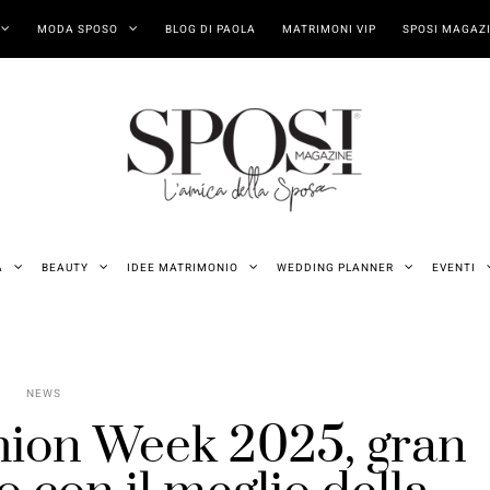
MODA SPOSO
BLOG DI PAOLA
MATRIMONI VIP
SPOSI MAGAZI
A
BEAUTY
IDEE MATRIMONIO
WEDDING PLANNER
EVENTI
NEWS
ashion Week 2025, gran