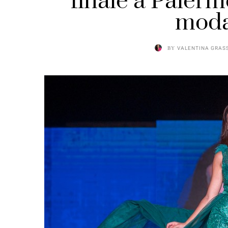
finale a Palerm
moda
BY
VALENTINA GRAS