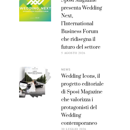
Sposi Magazine
presenta Wedding
Next,
l’International
Business Forum
che ridisegna il
futuro del settore
5 AGOSTO 2026
NEWS
Wedding Icons, il
progetto editoriale
di Sposi Magazine
che valorizza i
protagonisti del
Wedding
contemporaneo
30 LUGLIO 2026