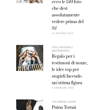
ecco le 150 foto
che devi
assolutamente
vedere prima del
Sì!
10 GIUGNO 2019
IDEE ORIGINALI
MATRIMONIO
Regalo per i
testimoni di nozze,
le idee top per
stupirli facendo
un’ottima figura
9 GENNAIO 2020
THE BRAND SHOW
Pnina Tornai