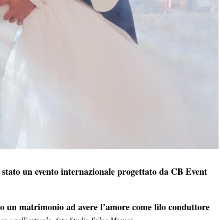
 stato un evento internazionale progettato da CB Event
tato un matrimonio ad avere l’amore come filo conduttore
ver e nell’articolo, foto Studio Salvo Miano)