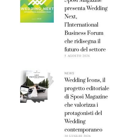
Sposi Magazine
presenta Wedding
Next,
l’International
Business Forum
che ridisegna il
futuro del settore
5 AGOSTO 2026
NEWS
Wedding Icons, il
progetto editoriale
di Sposi Magazine
che valorizza i
protagonisti del
Wedding
contemporaneo
30 LUGLIO 2026