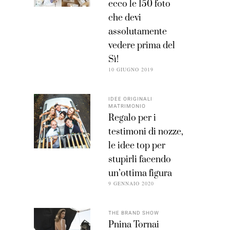
ecco le 150 foto
che devi
assolutamente
vedere prima del
Sì!
10 GIUGNO 2019
IDEE ORIGINALI
MATRIMONIO
Regalo per i
testimoni di nozze,
le idee top per
stupirli facendo
un’ottima figura
9 GENNAIO 2020
THE BRAND SHOW
Pnina Tornai