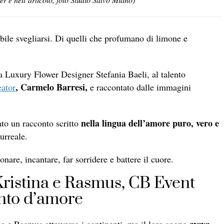
ile svegliarsi. Di quelli che profumano di limone e
la Luxury Flower Designer Stefania Baeli, al talento
, Carmelo Barresi,
ator
e raccontato dalle immagini
nella lingua dell’amore puro, vero e
to un racconto scritto
urreale.
are, incantare, far sorridere e battere il cuore.
ristina e Rasmus, CB Event
anto d’amore
aveva
na e Rasmus attraversa i continenti, ma il loro sogno