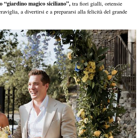
o “giardino magico siciliano”,
tra fiori gialli, ortensie
aviglia, a divertirsi e a prepararsi alla felicità del grande