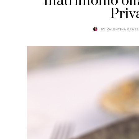
matrimonio olf
Priv
BY
VALENTINA GRAS