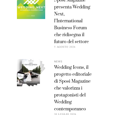
Sposi Magazine
presenta Wedding
Next,
l’International
Business Forum
che ridisegna il
futuro del settore
5 AGOSTO 2026
NEWS
Wedding Icons, il
progetto editoriale
di Sposi Magazine
che valorizza i
protagonisti del
Wedding
contemporaneo
30 LUGLIO 2026