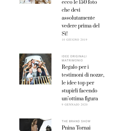
ecco le 150 foto
che devi
assolutamente
vedere prima del
Sì!
10 GIUGNO 2019
IDEE ORIGINALI
MATRIMONIO
Regalo per i
testimoni di nozze,
le idee top per
stupirli facendo
un’ottima figura
9 GENNAIO 2020
THE BRAND SHOW
Pnina Tornai