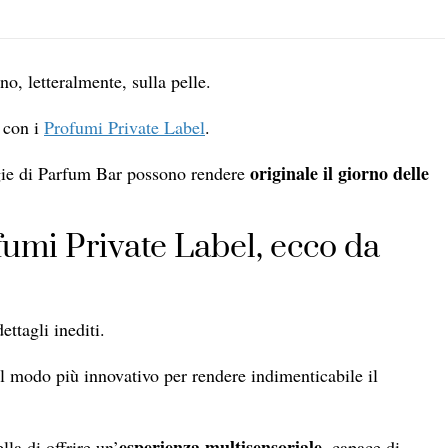
, letteralmente, sulla pelle.
o con i
Profumi Private Label
.
originale il giorno delle
gie di Parfum Bar possono rendere
fumi Private Label, ecco da
ttagli inediti.
l modo più innovativo per rendere indimenticabile il
esperienza multisensoriale
lla di offrire un’
, capace di