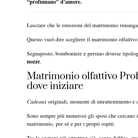
“profumano” d’amore.
Lasciare che le emozioni del matrimonio rimangano
Questo vuol dire scegliere il matrimonio olfattiv
Segnaposto, bomboniere e persino diverse tipolo
nozze
.
Matrimonio olfattivo Pro
dove iniziare
Cadeaux
originali, momenti di intrattenimento e de
Sono sempre più numerosi gli sposi che cercano i
matrimonio, per sé e per i propri ospiti.
Tra le opzioni più attrattive c’è, senza dubbio, que