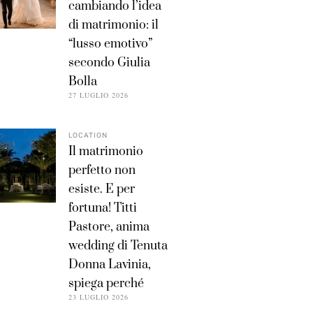
cambiando l’idea
di matrimonio: il
“lusso emotivo”
secondo Giulia
Bolla
27 LUGLIO 2026
LOCATION
Il matrimonio
perfetto non
esiste. E per
fortuna! Titti
Pastore, anima
wedding di Tenuta
Donna Lavinia,
spiega perché
23 LUGLIO 2026