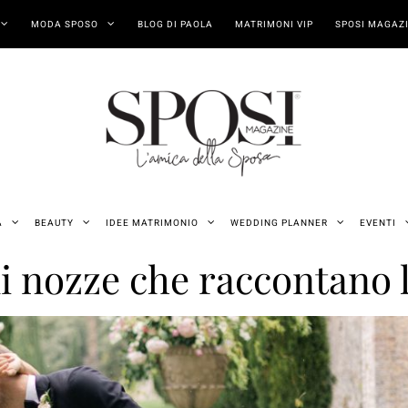
MODA SPOSO
BLOG DI PAOLA
MATRIMONI VIP
SPOSI MAGAZI
A
BEAUTY
IDEE MATRIMONIO
WEDDING PLANNER
EVENTI
 di nozze che raccontano 