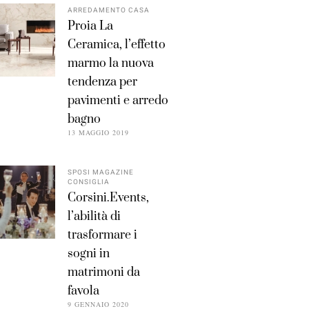
ARREDAMENTO CASA
Proia La
Ceramica, l’effetto
marmo la nuova
tendenza per
pavimenti e arredo
bagno
13 MAGGIO 2019
SPOSI MAGAZINE
CONSIGLIA
Corsini.Events,
l’abilità di
trasformare i
sogni in
matrimoni da
favola
9 GENNAIO 2020