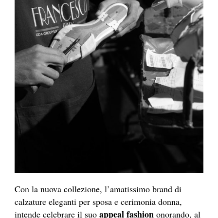
Con la nuova collezione, l’amatissimo brand di
calzature eleganti per sposa e cerimonia donna,
appeal fashion
intende celebrare il suo
onorando, al