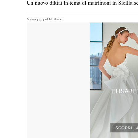
Un nuovo diktat in tema di
matrimoni in Sicilia
sc
Messaggio pubblicitario