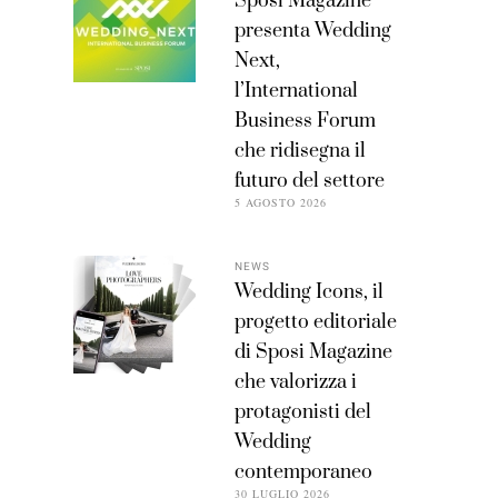
Sposi Magazine
presenta Wedding
Next,
l’International
Business Forum
che ridisegna il
futuro del settore
5 AGOSTO 2026
NEWS
Wedding Icons, il
progetto editoriale
di Sposi Magazine
che valorizza i
protagonisti del
Wedding
contemporaneo
30 LUGLIO 2026