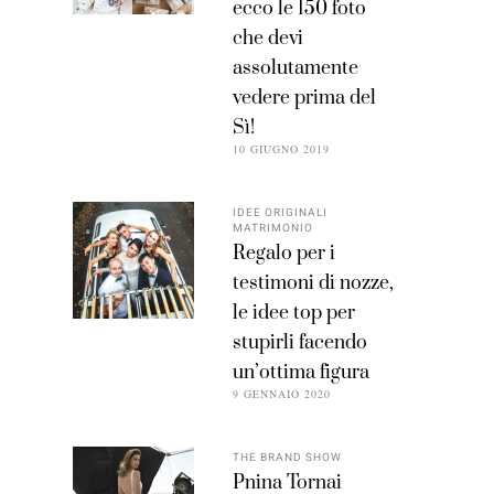
ecco le 150 foto
che devi
assolutamente
vedere prima del
Sì!
10 GIUGNO 2019
IDEE ORIGINALI
MATRIMONIO
Regalo per i
testimoni di nozze,
le idee top per
stupirli facendo
un’ottima figura
9 GENNAIO 2020
THE BRAND SHOW
Pnina Tornai