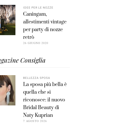
IDEE PER LE NOZZE
Caningam,
allestimenti vintage
per party di nozze
retrò
26 GIUGNO 2020
gazine Consiglia
BELLEZZA SPOSA
La sposa più bella è
quella che si
riconosce: il nuovo
Bridal Beauty di
Naty Kuprian
7 AGOSTO 2026