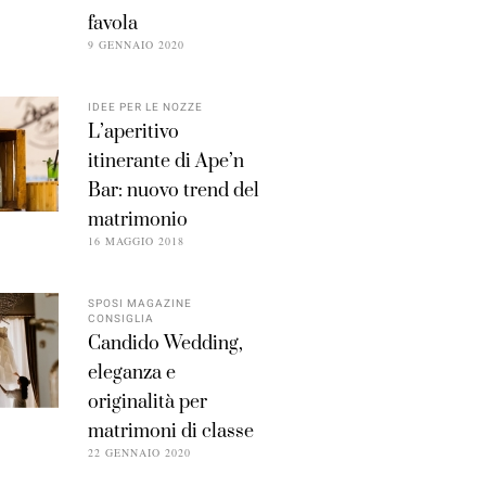
favola
9 GENNAIO 2020
IDEE PER LE NOZZE
L’aperitivo
itinerante di Ape’n
Bar: nuovo trend del
matrimonio
16 MAGGIO 2018
SPOSI MAGAZINE
CONSIGLIA
Candido Wedding,
eleganza e
originalità per
matrimoni di classe
22 GENNAIO 2020