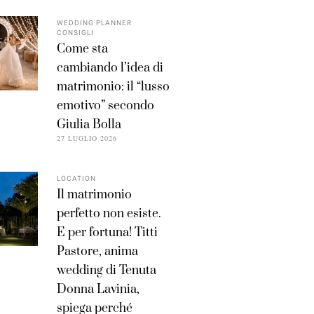
WEDDING PLANNER
CONSIGLI
Come sta
cambiando l’idea di
matrimonio: il “lusso
emotivo” secondo
Giulia Bolla
27 LUGLIO 2026
LOCATION
Il matrimonio
perfetto non esiste.
E per fortuna! Titti
Pastore, anima
wedding di Tenuta
Donna Lavinia,
spiega perché