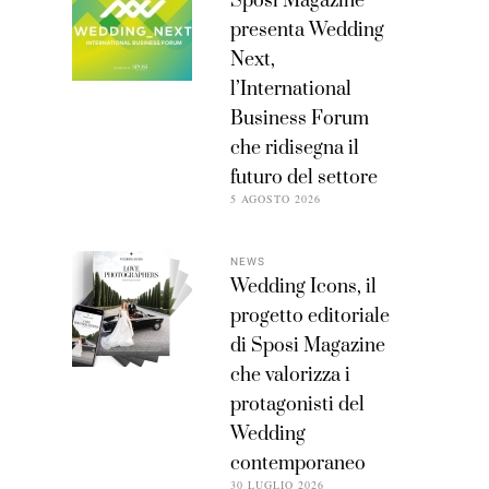
Sposi Magazine
presenta Wedding
Next,
l’International
Business Forum
che ridisegna il
futuro del settore
5 AGOSTO 2026
NEWS
Wedding Icons, il
progetto editoriale
di Sposi Magazine
che valorizza i
protagonisti del
Wedding
contemporaneo
30 LUGLIO 2026