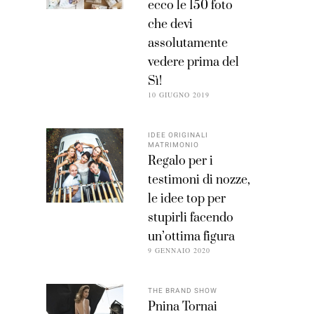
ecco le 150 foto
che devi
assolutamente
vedere prima del
Sì!
10 GIUGNO 2019
IDEE ORIGINALI
MATRIMONIO
Regalo per i
testimoni di nozze,
le idee top per
stupirli facendo
un’ottima figura
9 GENNAIO 2020
THE BRAND SHOW
Pnina Tornai