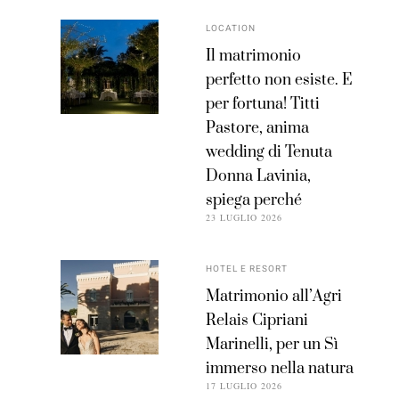
LOCATION
Il matrimonio
perfetto non esiste. E
per fortuna! Titti
Pastore, anima
wedding di Tenuta
Donna Lavinia,
spiega perché
23 LUGLIO 2026
HOTEL E RESORT
Matrimonio all’Agri
Relais Cipriani
Marinelli, per un Sì
immerso nella natura
17 LUGLIO 2026