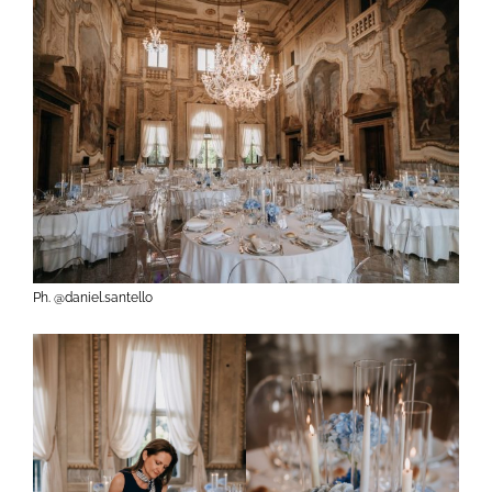
Ph. @daniel.santello