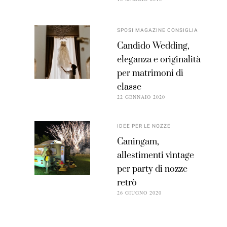
SPOSI MAGAZINE CONSIGLIA
Candido Wedding,
eleganza e originalità
per matrimoni di
classe
22 GENNAIO 2020
IDEE PER LE NOZZE
Caningam,
allestimenti vintage
per party di nozze
retrò
26 GIUGNO 2020