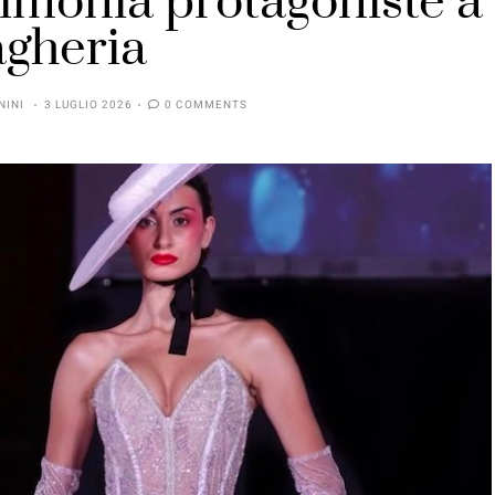
imonia protagoniste a
gheria
NINI
3 LUGLIO 2026
0 COMMENTS