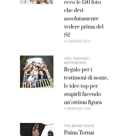
ecco le 150 foto
che devi
assolutamente
vedere prima del
Sì!
10 GIUGNO 2019
IDEE ORIGINALI
MATRIMONIO
Regalo per i
testimoni di nozze,
le idee top per
stupirli facendo
un’ottima figura
9 GENNAIO 2020
THE BRAND SHOW
Pnina Tornai