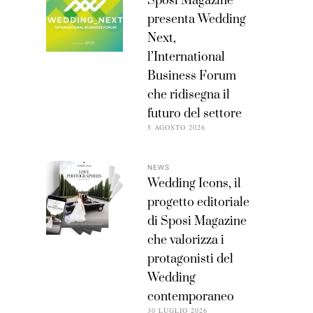
Sposi Magazine
presenta Wedding
Next,
l’International
Business Forum
che ridisegna il
futuro del settore
5 AGOSTO 2026
NEWS
Wedding Icons, il
progetto editoriale
di Sposi Magazine
che valorizza i
protagonisti del
Wedding
contemporaneo
30 LUGLIO 2026