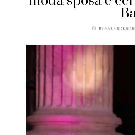
moda sposa e cer
Ba
BY
MARIA NICE GIAN