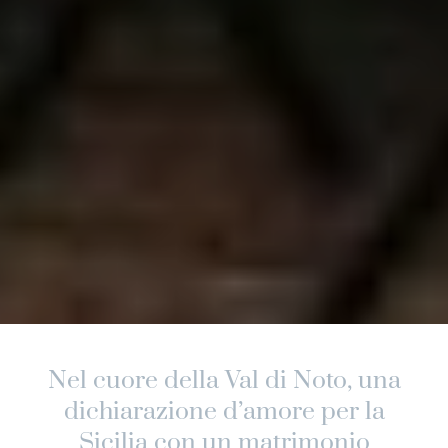
Nel cuore della Val di Noto, una
dichiarazione d’amore per la
Sicilia con un matrimonio