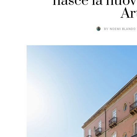
nasce la nuov
Ar
BY
NOEMI BLANDO