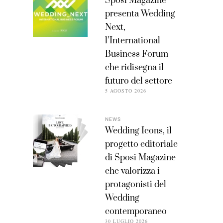
Sposi Magazine
presenta Wedding
Next,
l’International
Business Forum
che ridisegna il
futuro del settore
5 AGOSTO 2026
NEWS
Wedding Icons, il
progetto editoriale
di Sposi Magazine
che valorizza i
protagonisti del
Wedding
contemporaneo
30 LUGLIO 2026