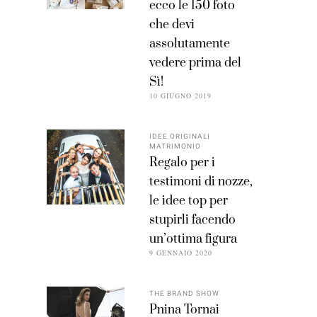
ecco le 150 foto
che devi
assolutamente
vedere prima del
Sì!
10 GIUGNO 2019
IDEE ORIGINALI
MATRIMONIO
Regalo per i
testimoni di nozze,
le idee top per
stupirli facendo
un’ottima figura
9 GENNAIO 2020
THE BRAND SHOW
Pnina Tornai