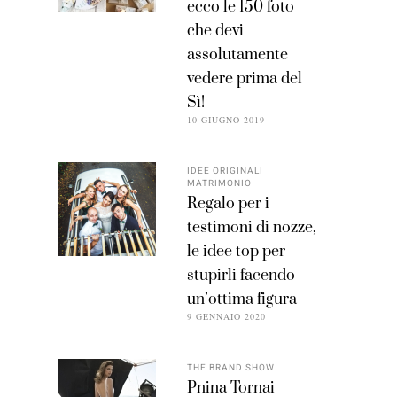
ecco le 150 foto
che devi
assolutamente
vedere prima del
Sì!
10 GIUGNO 2019
IDEE ORIGINALI
MATRIMONIO
Regalo per i
testimoni di nozze,
le idee top per
stupirli facendo
un’ottima figura
9 GENNAIO 2020
THE BRAND SHOW
Pnina Tornai