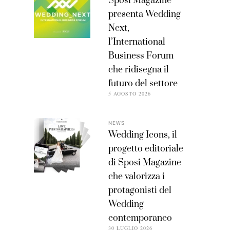
Sposi Magazine
presenta Wedding
Next,
l’International
Business Forum
che ridisegna il
futuro del settore
5 AGOSTO 2026
NEWS
Wedding Icons, il
progetto editoriale
di Sposi Magazine
che valorizza i
protagonisti del
Wedding
contemporaneo
30 LUGLIO 2026