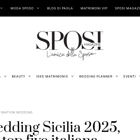
MODA SPOSO
BLOG DI PAOLA
MATRIMONI VIP
SPOSI MAGAZI
A
BEAUTY
IDEE MATRIMONIO
WEDDING PLANNER
EVENTI
TINATION WEDDING
dding Sicilia 2025,