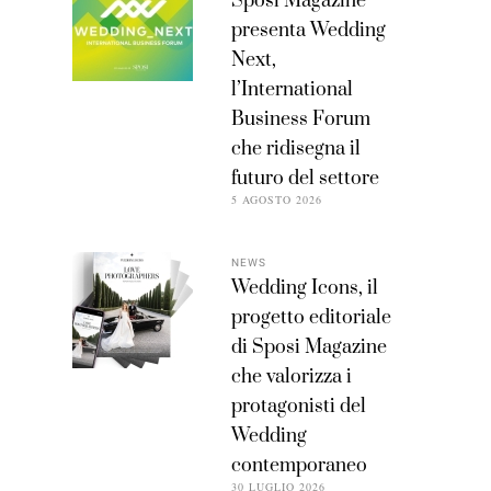
Sposi Magazine
presenta Wedding
Next,
l’International
Business Forum
che ridisegna il
futuro del settore
5 AGOSTO 2026
NEWS
Wedding Icons, il
progetto editoriale
di Sposi Magazine
che valorizza i
protagonisti del
Wedding
contemporaneo
30 LUGLIO 2026