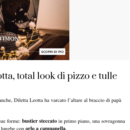
ta, total look di pizzo e tulle
anche, Diletta Leotta ha varcato l’altare al braccio di papà
bustier steccato
sue forme:
in primo piano, una sovragonna
orlo a campanella
 lunghe con
.