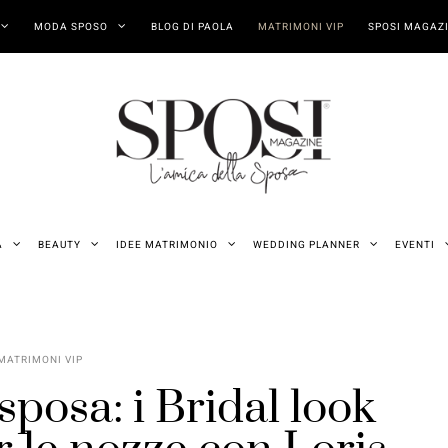
MODA SPOSO
BLOG DI PAOLA
MATRIMONI VIP
SPOSI MAGAZI
A
BEAUTY
IDEE MATRIMONIO
WEDDING PLANNER
EVENTI
MATRIMONI VIP
sposa: i Bridal look