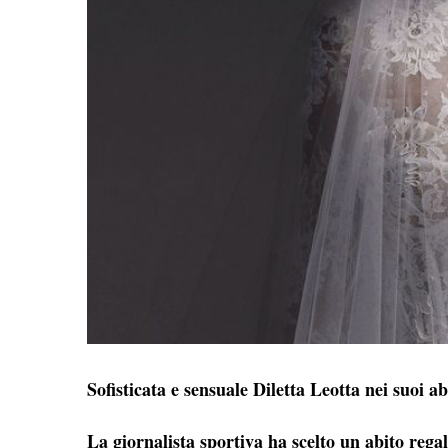
Sofisticata e sensuale Diletta Leotta nei suoi ab
La giornalista sportiva ha scelto un abito rega