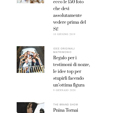
ecco le 150 foto
che devi
assolutamente
vedere prima del
Sì!
10 GIUGNO 2019
IDEE ORIGINALI
MATRIMONIO
Regalo per i
testimoni di nozze,
le idee top per
stupirli facendo
un’ottima figura
9 GENNAIO 2020
THE BRAND SHOW
Pnina Tornai