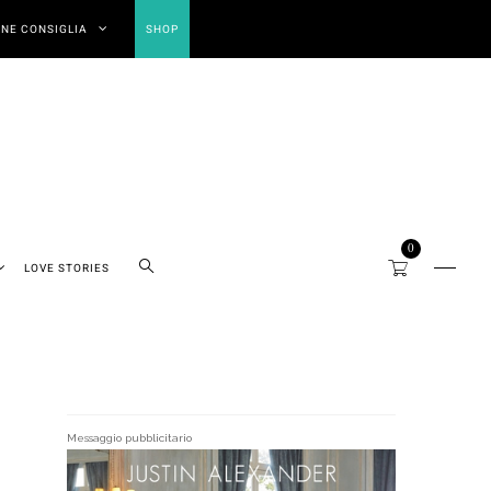
NE CONSIGLIA
SHOP
0
LOVE STORIES
Messaggio pubblicitario