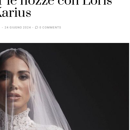
r le nozze con Loris
arius
24 GIUGNO 2024
0 COMMENTS