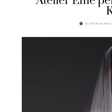
Atelier Emé pe
K
BY
NOEMI BLANDO