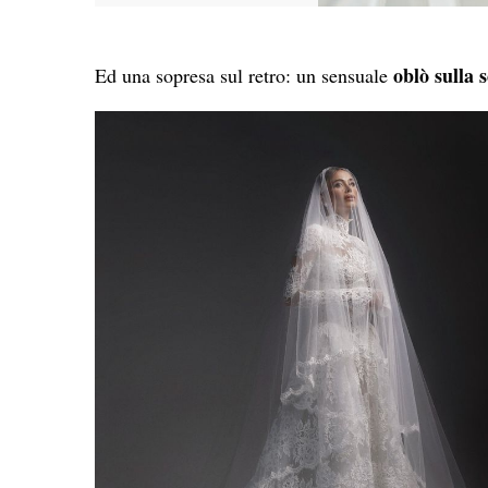
oblò sulla 
Ed una sopresa sul retro: un sensuale