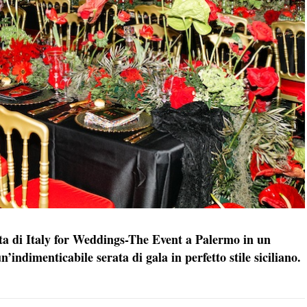
ata di Italy for Weddings-The Event a Palermo in un
’indimenticabile serata di gala in perfetto stile siciliano.