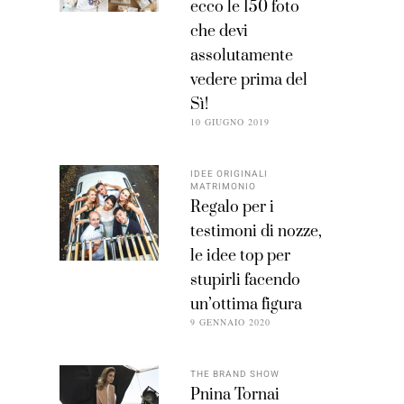
ecco le 150 foto
che devi
assolutamente
vedere prima del
Sì!
10 GIUGNO 2019
IDEE ORIGINALI
MATRIMONIO
Regalo per i
testimoni di nozze,
le idee top per
stupirli facendo
un’ottima figura
9 GENNAIO 2020
THE BRAND SHOW
Pnina Tornai