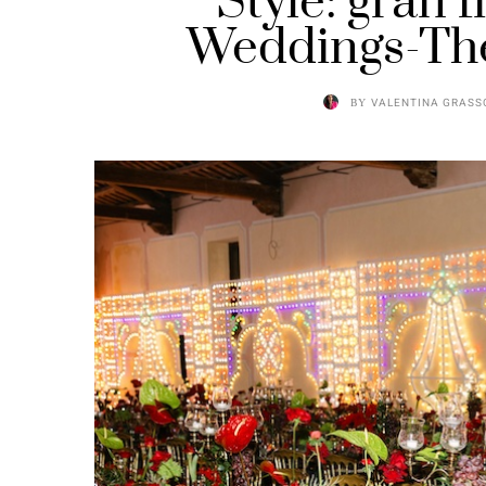
Style: gran f
Weddings-The
BY
VALENTINA GRASS