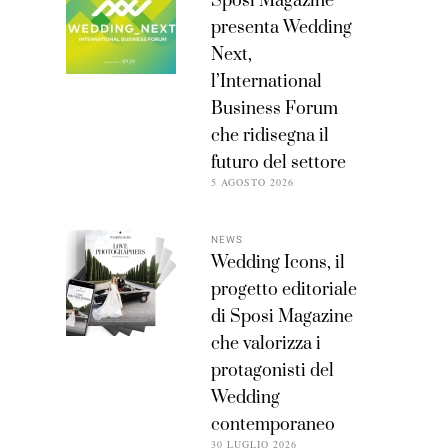
Sposi Magazine
presenta Wedding
Next,
l’International
Business Forum
che ridisegna il
futuro del settore
5 AGOSTO 2026
NEWS
Wedding Icons, il
progetto editoriale
di Sposi Magazine
che valorizza i
protagonisti del
Wedding
contemporaneo
30 LUGLIO 2026