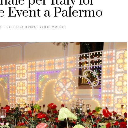
inale per Italy for
 Event a Palermo
O
21 FEBBRAIO 2025
0 COMMENTS