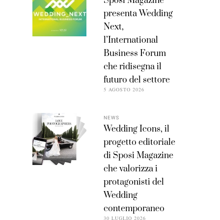
Sposi Magazine
presenta Wedding
Next,
l’International
Business Forum
che ridisegna il
futuro del settore
5 AGOSTO 2026
NEWS
Wedding Icons, il
progetto editoriale
di Sposi Magazine
che valorizza i
protagonisti del
Wedding
contemporaneo
30 LUGLIO 2026