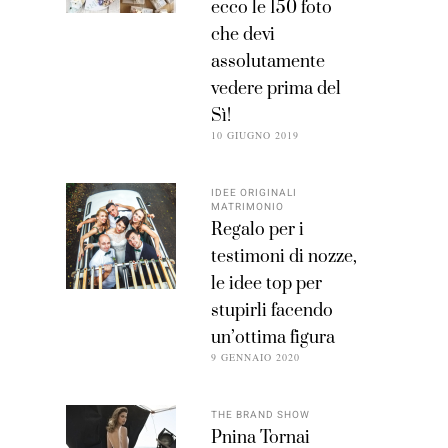
ecco le 150 foto
che devi
assolutamente
vedere prima del
Sì!
10 GIUGNO 2019
IDEE ORIGINALI
MATRIMONIO
Regalo per i
testimoni di nozze,
le idee top per
stupirli facendo
un’ottima figura
9 GENNAIO 2020
THE BRAND SHOW
Pnina Tornai