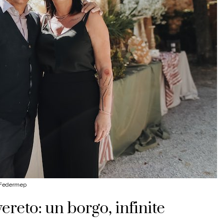
i Federmep
reto: un borgo, infinite