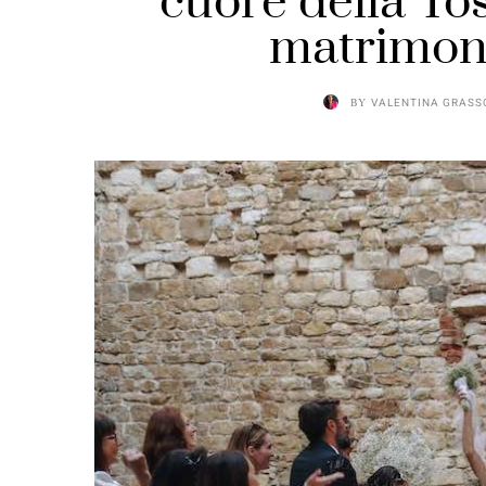
cuore della To
matrimoni
BY
VALENTINA GRASS