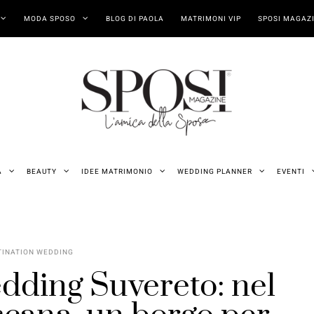
MODA SPOSO
BLOG DI PAOLA
MATRIMONI VIP
SPOSI MAGAZI
A
BEAUTY
IDEE MATRIMONIO
WEDDING PLANNER
EVENTI
TINATION WEDDING
dding Suvereto: nel