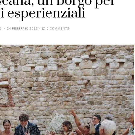
scana, un borgo per
 esperienziali
O
24 FEBBRAIO 2025
0 COMMENTS