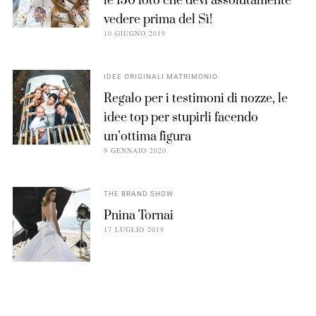
le 150 foto che devi assolutamente
vedere prima del Sì!
10 GIUGNO 2019
IDEE ORIGINALI MATRIMONIO
Regalo per i testimoni di nozze, le
idee top per stupirli facendo
un’ottima figura
9 GENNAIO 2020
THE BRAND SHOW
Pnina Tornai
17 LUGLIO 2019