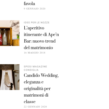
favola
9 GENNAIO 2020
IDEE PER LE NOZZE
L’aperitivo
itinerante di Ape’n
Bar: nuovo trend
del matrimonio
16 MAGGIO 2018
SPOSI MAGAZINE
CONSIGLIA
Candido Wedding,
eleganza e
originalità per
matrimoni di
classe
22 GENNAIO 2020