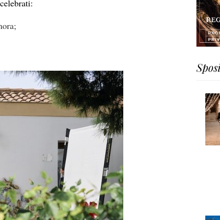
celebrati:
mora;
Spos