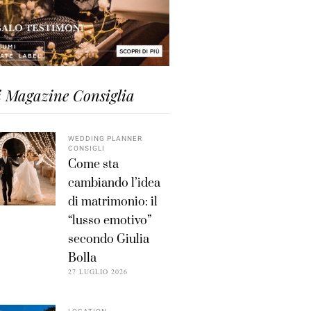
i Magazine Consiglia
WEDDING PLANNER
CONSIGLI
Come sta
cambiando l’idea
di matrimonio: il
“lusso emotivo”
secondo Giulia
Bolla
27 LUGLIO 2026