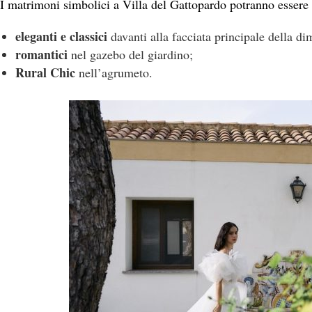
I matrimoni simbolici a Villa del Gattopardo potranno essere 
eleganti e classici
davanti alla facciata principale della di
romantici
nel gazebo del giardino;
Rural Chic
nell’agrumeto.