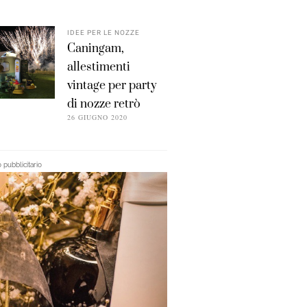
IDEE PER LE NOZZE
Caningam,
allestimenti
vintage per party
di nozze retrò
26 GIUGNO 2020
pubblicitario