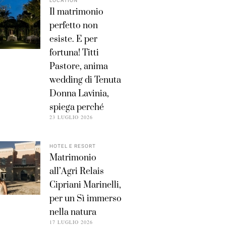
LOCATION
Il matrimonio
perfetto non
esiste. E per
fortuna! Titti
Pastore, anima
wedding di Tenuta
Donna Lavinia,
spiega perché
23 LUGLIO 2026
HOTEL E RESORT
Matrimonio
all’Agri Relais
Cipriani Marinelli,
per un Sì immerso
nella natura
17 LUGLIO 2026