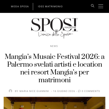
MODA SPOSA
IDEE MATRIMONIO
NEWS
Mangia’s Musaic Festival 2026: a
Palermo svelati artisti e location
nei resort Mangia’s per
matrimoni
BY
MARIA NICE GIANNINI
16 GIUGNO 2026
0 COMMENTS