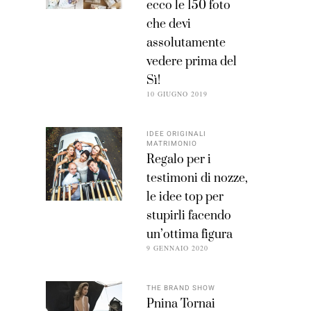
ecco le 150 foto
che devi
assolutamente
vedere prima del
Sì!
10 GIUGNO 2019
IDEE ORIGINALI
MATRIMONIO
Regalo per i
testimoni di nozze,
le idee top per
stupirli facendo
un’ottima figura
9 GENNAIO 2020
THE BRAND SHOW
Pnina Tornai