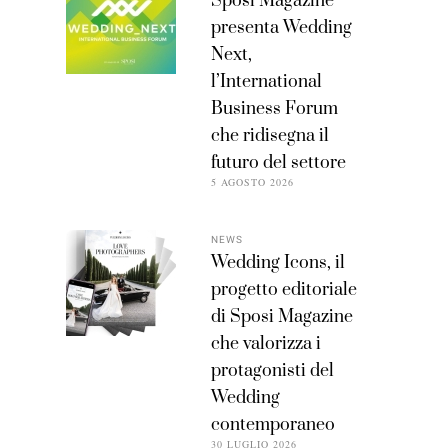
Sposi Magazine
presenta Wedding
Next,
l’International
Business Forum
che ridisegna il
futuro del settore
5 AGOSTO 2026
NEWS
Wedding Icons, il
progetto editoriale
di Sposi Magazine
che valorizza i
protagonisti del
Wedding
contemporaneo
30 LUGLIO 2026