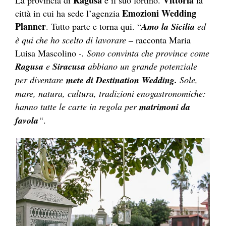
Ragusa
Vittoria
La provincia di
è il suo fortino.
la
Emozioni Wedding
città in cui ha sede l’agenzia
Planner
. Tutto parte e torna qui. “
Amo la Sicilia
ed
è qui che ho scelto di lavorare –
racconta Maria
Luisa Mascolino
-. Sono convinta che province come
Ragusa
e
Siracusa
abbiano un grande potenziale
per diventare
mete di Destination Wedding.
Sole,
mare, natura, cultura, tradizioni enogastronomiche:
hanno tutte le carte in regola per
matrimoni da
favola
“
.