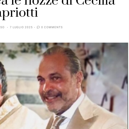
a le nozze di Cecilia
priotti
SSO
7 LUGLIO 2025
0 COMMENTS