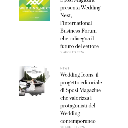
Sposi Magazine
presenta Wedding
Next,
l’International
Business Forum
che ridisegna il
futuro del settore
5 AGOSTO 2026
NEWS
Wedding Icons, il
progetto editoriale
di Sposi Magazine
che valorizza i
protagonisti del
Wedding
contemporaneo
30 LUGLIO 2026