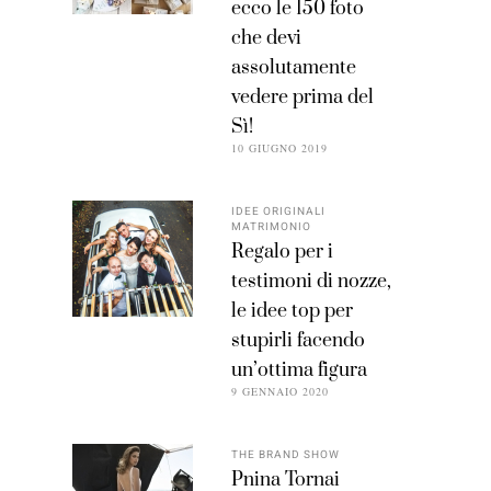
ecco le 150 foto
che devi
assolutamente
vedere prima del
Sì!
10 GIUGNO 2019
IDEE ORIGINALI
MATRIMONIO
Regalo per i
testimoni di nozze,
le idee top per
stupirli facendo
un’ottima figura
9 GENNAIO 2020
THE BRAND SHOW
Pnina Tornai