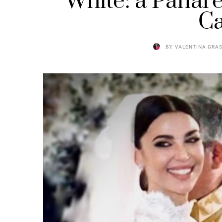
White: a Panare
Ca
BY
VALENTINA GRA