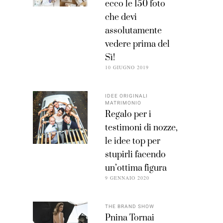
ecco le 150 foto
che devi
assolutamente
vedere prima del
Sì!
10 GIUGNO 2019
IDEE ORIGINALI
MATRIMONIO
Regalo per i
testimoni di nozze,
le idee top per
stupirli facendo
un’ottima figura
9 GENNAIO 2020
THE BRAND SHOW
Pnina Tornai