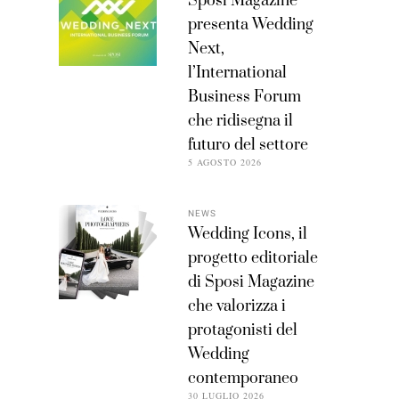
Sposi Magazine
presenta Wedding
Next,
l’International
Business Forum
che ridisegna il
futuro del settore
5 AGOSTO 2026
NEWS
Wedding Icons, il
progetto editoriale
di Sposi Magazine
che valorizza i
protagonisti del
Wedding
contemporaneo
30 LUGLIO 2026