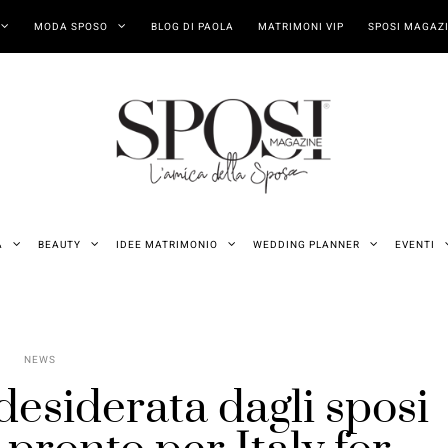
MODA SPOSO
BLOG DI PAOLA
MATRIMONI VIP
SPOSI MAGAZI
A
BEAUTY
IDEE MATRIMONIO
WEDDING PLANNER
EVENTI
NEWS
 desiderata dagli sposi