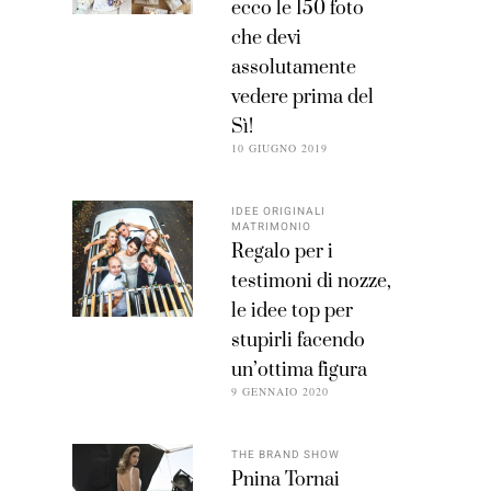
ecco le 150 foto
che devi
assolutamente
vedere prima del
Sì!
10 GIUGNO 2019
IDEE ORIGINALI
MATRIMONIO
Regalo per i
testimoni di nozze,
le idee top per
stupirli facendo
un’ottima figura
9 GENNAIO 2020
THE BRAND SHOW
Pnina Tornai