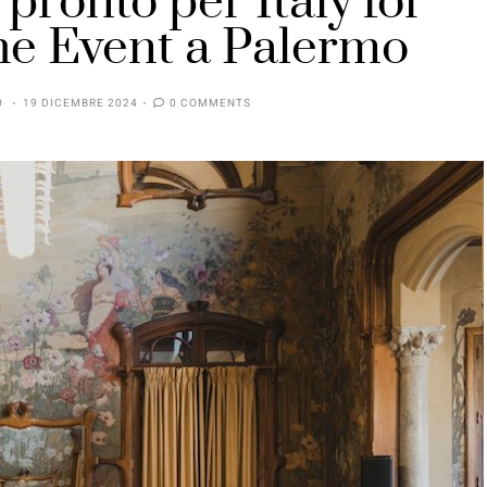
o pronto per Italy for
e Event a Palermo
O
19 DICEMBRE 2024
0 COMMENTS