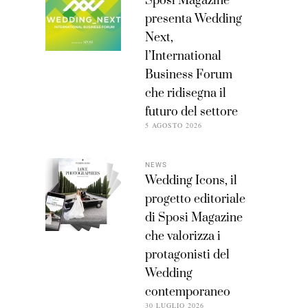
Sposi Magazine
presenta Wedding
Next,
l’International
Business Forum
che ridisegna il
futuro del settore
5 AGOSTO 2026
NEWS
Wedding Icons, il
progetto editoriale
di Sposi Magazine
che valorizza i
protagonisti del
Wedding
contemporaneo
30 LUGLIO 2026