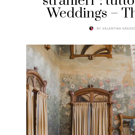
stranieri”: tutt
Weddings – Th
BY
VALENTINA GRASS