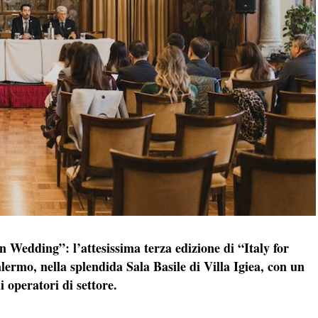
on Wedding”: l’attesissima terza edizione di “Italy for
ermo, nella splendida Sala Basile di Villa Igiea, con un
 operatori di settore.