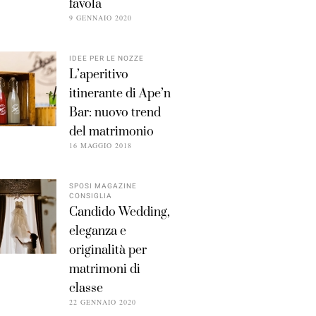
favola
9 GENNAIO 2020
IDEE PER LE NOZZE
L’aperitivo
itinerante di Ape’n
Bar: nuovo trend
del matrimonio
16 MAGGIO 2018
SPOSI MAGAZINE
CONSIGLIA
Candido Wedding,
eleganza e
originalità per
matrimoni di
classe
22 GENNAIO 2020