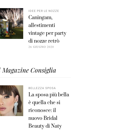
IDEE PER LE NOZZE
Caningam,
allestimenti
vintage per party
di nozze retrò
26 GIUGNO 2020
i Magazine Consiglia
BELLEZZA SPOSA
La sposa più bella
è quella che si
riconosce: il
nuovo Bridal
Beauty di Naty