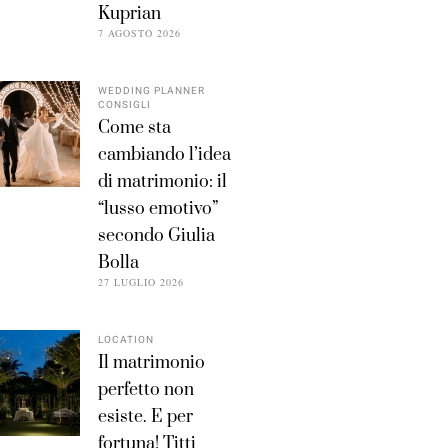
Kuprian
7 AGOSTO 2026
WEDDING PLANNER
CONSIGLI
Come sta
cambiando l’idea
di matrimonio: il
“lusso emotivo”
secondo Giulia
Bolla
27 LUGLIO 2026
LOCATION
Il matrimonio
perfetto non
esiste. E per
fortuna! Titti