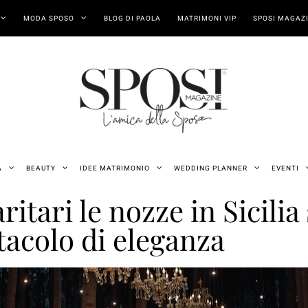
MODA SPOSO
BLOG DI PAOLA
MATRIMONI VIP
SPOSI MAGAZI
A
BEAUTY
IDEE MATRIMONIO
WEDDING PLANNER
EVENTI
ritari le nozze in Sicili
tacolo di eleganza