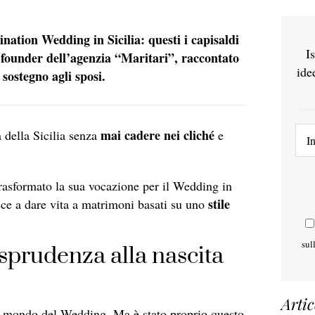
ation Wedding in Sicilia: questi i capisaldi
I
 founder dell’agenzia “Maritari”, raccontato
ide
 sostegno agli sposi.
mai cadere nei cliché
a della Sicilia senza
e
trasformato la sua vocazione per il Wedding in
stile
sce a dare vita a matrimoni basati su uno
sul
risprudenza alla nascita
Artic
al mondo del Wedding. Ma è stato proprio questo