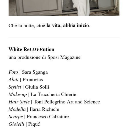
la vita, abbia inizio
Che la notte, cioè
.
White Re
ution
LOVE
una produzione di Sposi Magazine
Foto
| Sara Sganga
Abiti
| Pronovias
Stylist
| Giulia Solli
Make-up
| La Truccheria Chierie
Hair Style
| Toni Pellegrino Art and Science
Modella
| Ilaria Richichi
Scarpe
| Francesco Calzature
Gioielli
| Piqué