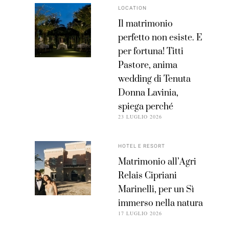
LOCATION
Il matrimonio
perfetto non esiste. E
per fortuna! Titti
Pastore, anima
wedding di Tenuta
Donna Lavinia,
spiega perché
23 LUGLIO 2026
HOTEL E RESORT
Matrimonio all’Agri
Relais Cipriani
Marinelli, per un Sì
immerso nella natura
17 LUGLIO 2026