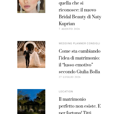
quella che si
riconosce: il nuovo
Bridal Beauty di Naty
Kuprian
7 AGOSTO 2026
WEDDING PLANNER CONSIGLI
Come sta cambiando
l’idea di matrimonio:
il “lusso emotivo”
secondo Giulia Bolla
27 LUGLIO 2026
LOCATION
Il matrimonio
perfetto non esiste. E
per fortuna! Titti