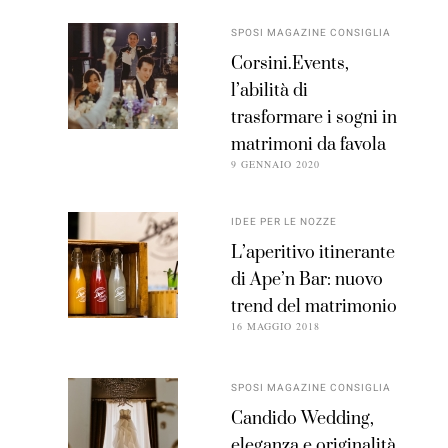
SPOSI MAGAZINE CONSIGLIA
Corsini.Events,
l’abilità di
trasformare i sogni in
matrimoni da favola
9 GENNAIO 2020
IDEE PER LE NOZZE
L’aperitivo itinerante
di Ape’n Bar: nuovo
trend del matrimonio
16 MAGGIO 2018
SPOSI MAGAZINE CONSIGLIA
Candido Wedding,
eleganza e originalità