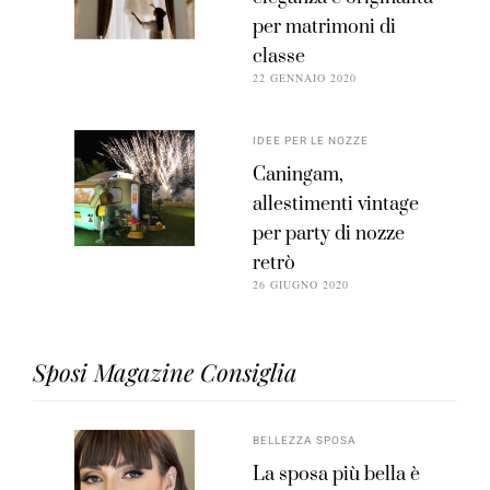
per matrimoni di
classe
22 GENNAIO 2020
IDEE PER LE NOZZE
Caningam,
allestimenti vintage
per party di nozze
retrò
26 GIUGNO 2020
Sposi Magazine Consiglia
BELLEZZA SPOSA
La sposa più bella è