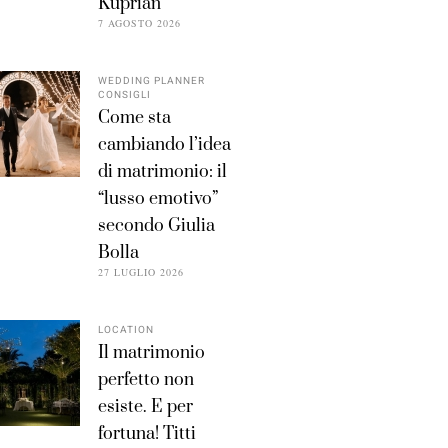
Kuprian
7 AGOSTO 2026
WEDDING PLANNER
CONSIGLI
Come sta
cambiando l’idea
di matrimonio: il
“lusso emotivo”
secondo Giulia
Bolla
27 LUGLIO 2026
LOCATION
Il matrimonio
perfetto non
esiste. E per
fortuna! Titti