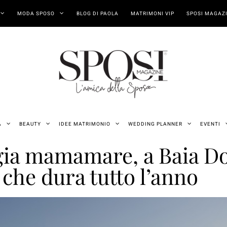
MODA SPOSO
BLOG DI PAOLA
MATRIMONI VIP
SPOSI MAGAZI
A
BEAUTY
IDEE MATRIMONIO
WEDDING PLANNER
EVENTI
gia mamamare, a Baia D
 che dura tutto l’anno