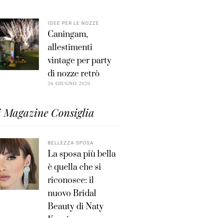
IDEE PER LE NOZZE
Caningam,
allestimenti
vintage per party
di nozze retrò
26 GIUGNO 2020
i Magazine Consiglia
BELLEZZA SPOSA
La sposa più bella
è quella che si
riconosce: il
nuovo Bridal
Beauty di Naty