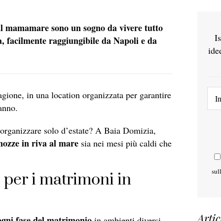
a al mamamare sono un sogno da vivere tutto
I
a, facilmente raggiungibile da Napoli e da
ide
gione, in una location organizzata per garantire
’anno.
o organizzare solo d’estate? A Baia Domizia,
nozze in riva al mare
sia nei mesi più caldi che
sul
i per i matrimoni in
Artic
ogni fase del matrimonio
in ambienti diversi,