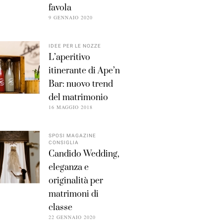
favola
9 GENNAIO 2020
IDEE PER LE NOZZE
L’aperitivo
itinerante di Ape’n
Bar: nuovo trend
del matrimonio
16 MAGGIO 2018
SPOSI MAGAZINE
CONSIGLIA
Candido Wedding,
eleganza e
originalità per
matrimoni di
classe
22 GENNAIO 2020