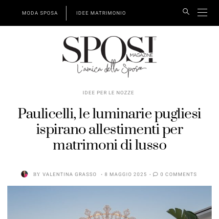
MODA SPOSA
IDEE MATRIMONIO
IDEE PER LE NOZZE
Paulicelli, le luminarie pugliesi
ispirano allestimenti per
matrimoni di lusso
BY
VALENTINA GRASSO
8 MAGGIO 2025
0 COMMENTS